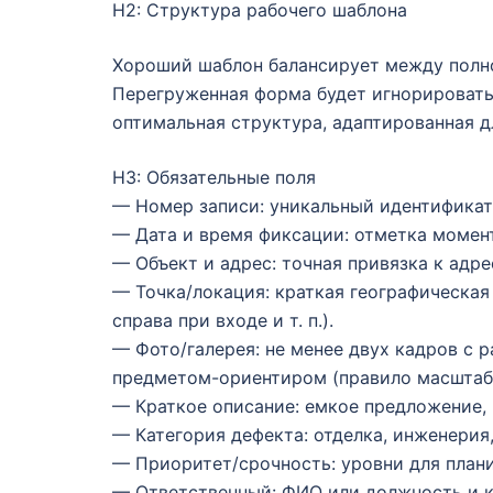
H2: Структура рабочего шаблона
Хороший шаблон балансирует между полно
Перегруженная форма будет игнорировать
оптимальная структура, адаптированная д
H3: Обязательные поля
— Номер записи: уникальный идентификат
— Дата и время фиксации: отметка момен
— Объект и адрес: точная привязка к адре
— Точка/локация: краткая географическая
справа при входе и т. п.).
— Фото/галерея: не менее двух кадров с
предметом-ориентиром (правило масштаб
— Краткое описание: емкое предложение,
— Категория дефекта: отделка, инженерия,
— Приоритет/срочность: уровни для плани
— Ответственный: ФИО или должность и к