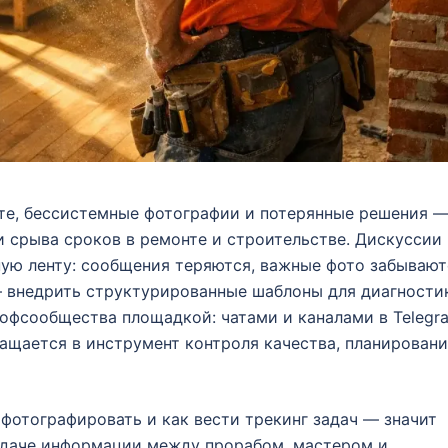
те, бессистемные фотографии и потерянные решения 
и срыва сроков в ремонте и строительстве. Дискуссии 
ую ленту: сообщения теряются, важные фото забывают
— внедрить структурированные шаблоны для диагности
рофсообщества площадкой: чатами и каналами в Telegr
ащается в инструмент контроля качества, планирован
к фотографировать и как вести трекинг задач — значит
едаче информации между прорабом, мастером и